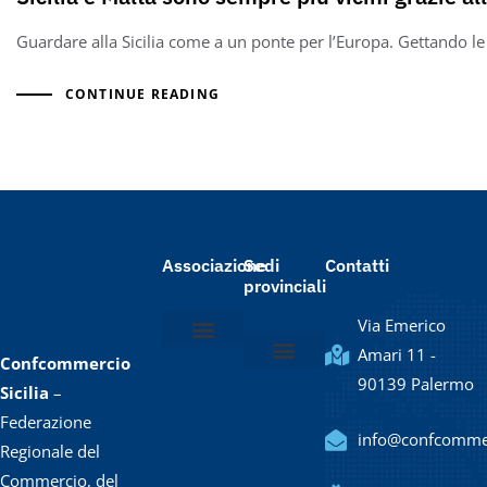
Guardare alla Sicilia come a un ponte per l’Europa. Gettando le 
CONTINUE READING
Associazione
Sedi
Contatti
provinciali
Via Emerico
Amari 11 -
Confcommercio
Chi siamo
Lo statuto
Il Presidente e la Giunta
Il Direttore e lo staff
90139 Palermo
Confcommercio Agrigento
Confcommercio Caltanissetta / Enna
Confcommercio Catania
Confcommercio Messina
Confcommercio Palermo
Confcommercio Ragusa
Confcommercio Siracusa
Confcommercio Trapani
Sicilia
–
Federazione
info@confcommerc
Regionale del
Commercio, del