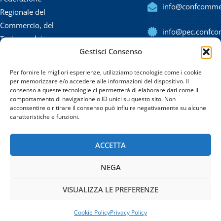
info@confcommerc
Regionale del
Commercio, del
info@pec.confcom
Turismo, dei
Gestisci Consenso
Servizi, delle
(+39) 091
Professioni e
323420
Per fornire le migliori esperienze, utilizziamo tecnologie come i cookie
delle PMI di
per memorizzare e/o accedere alle informazioni del dispositivo. Il
consenso a queste tecnologie ci permetterà di elaborare dati come il
Sicilia.
comportamento di navigazione o ID unici su questo sito. Non
acconsentire o ritirare il consenso può influire negativamente su alcune
Via Emerico Amari 11
caratteristiche e funzioni.
– 90139 Palermo
CF: 80020470821
ACCETTA
NEGA
VISUALIZZA LE PREFERENZE
© 2022
Confcommercio Sicilia
|
Cookie Policy
Privacy Policy