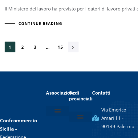
Il Ministero del lavoro ha previsto per i datori di lavoro pri
CONTINUE READING
1
2
3
…
15
Associazione
Sedi
Contatti
provinciali
Via Emerico
Amari 11 -
Confcommercio
Chi siamo
Lo statuto
Il Presidente e la Giunta
Il Direttore e lo staff
90139 Palermo
Confcommercio Agrigento
Confcommercio Caltanissetta / Enna
Confcommercio Catania
Confcommercio Messina
Confcommercio Palermo
Confcommercio Ragusa
Confcommercio Siracusa
Confcommercio Trapani
Sicilia
–
Federazione