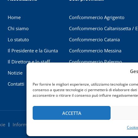
Home
Confcommercio Agrigento
Chi siamo
Confcommercio Caltanissetta / 
Lo statuto
Confcommercio Catania
Il Presidente e la Giunta
Confcommercio Messina
Il Direttore e lo staff
Confcommercio Palermo
Ges
Notizie
Confcommercio Ragusa
Contatti
Confcommercio Siracusa
Per fornire le migliori esperienze, utilizziamo tecnologie com
consenso a queste tecnologie ci permetterà di elaborare dati
Confcommercio Trapani
acconsentire o ritirare il consenso può influire negativamente 
ACCETTA
kie
Informativa sulla Privacy
Dichiarazione di Accessibilità
Cookie