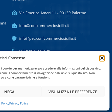
Via Emerico Amari 11 - 90139 Palermo
Enna
info@confcommerciosicilia.it
info@pec.confcommerciosicilia.it
(+39) 091 323420
tisci Consenso
e i cookie per memorizzare e/o accedere alle informazioni del dispositivo. Il
 come il comportamento di navigazione o ID unici su questo sito. Non
su alcune caratteristiche e funzioni.
NEGA
VISUALIZZA LE PREFERENZE
Termini e condizioni
 Policy
Privacy Policy