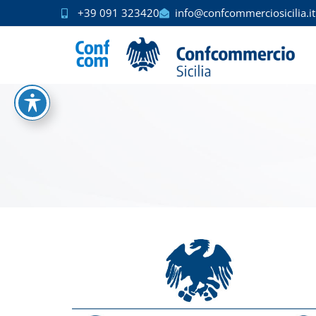
+39 091 323420
info@confcommerciosicilia.it