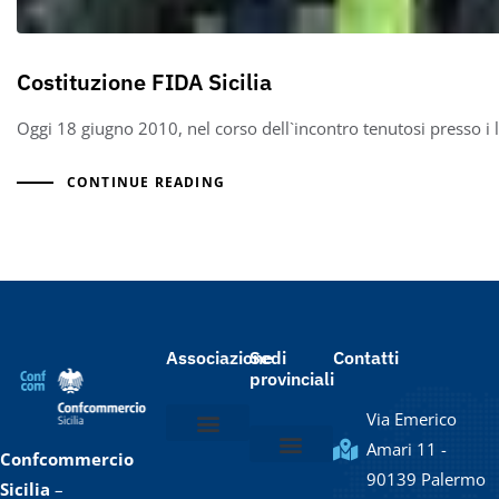
Costituzione FIDA Sicilia
Oggi 18 giugno 2010, nel corso dell`incontro tenutosi presso i lo
CONTINUE READING
Associazione
Sedi
Contatti
provinciali
Via Emerico
Amari 11 -
Confcommercio
Chi siamo
Lo statuto
Il Presidente e la Giunta
Il Direttore e lo staff
90139 Palermo
Confcommercio Agrigento
Confcommercio Caltanissetta / Enna
Confcommercio Catania
Confcommercio Messina
Confcommercio Palermo
Confcommercio Ragusa
Confcommercio Siracusa
Confcommercio Trapani
Sicilia
–