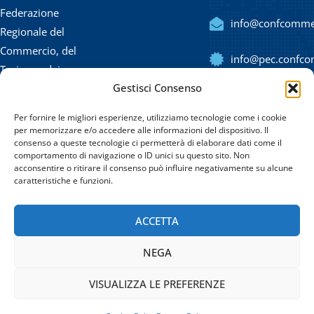
Federazione
info@confcommerc
Regionale del
Commercio, del
info@pec.confcom
Turismo, dei
Gestisci Consenso
Servizi, delle
(+39) 091
Professioni e
323420
Per fornire le migliori esperienze, utilizziamo tecnologie come i cookie
delle PMI di
per memorizzare e/o accedere alle informazioni del dispositivo. Il
consenso a queste tecnologie ci permetterà di elaborare dati come il
Sicilia.
comportamento di navigazione o ID unici su questo sito. Non
acconsentire o ritirare il consenso può influire negativamente su alcune
Via Emerico Amari 11
caratteristiche e funzioni.
– 90139 Palermo
CF: 80020470821
ACCETTA
NEGA
VISUALIZZA LE PREFERENZE
© 2022
Confcommercio Sicilia
|