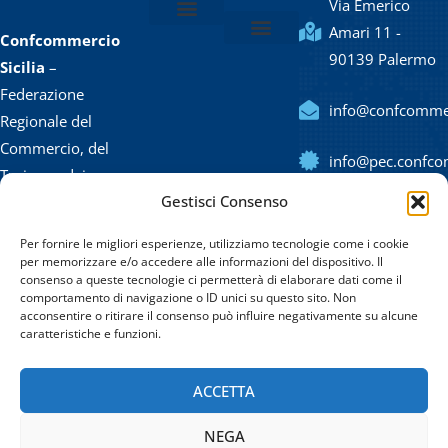
Via Emerico
Amari 11 -
Confcommercio
Chi siamo
Lo statuto
Il Presidente e la Giunta
Il Direttore e lo staff
90139 Palermo
Confcommercio Agrigento
Confcommercio Caltanissetta / Enna
Confcommercio Catania
Confcommercio Messina
Confcommercio Palermo
Confcommercio Ragusa
Confcommercio Siracusa
Confcommercio Trapani
Sicilia
–
Federazione
info@confcommerc
Regionale del
Commercio, del
info@pec.confcom
Turismo, dei
Gestisci Consenso
Servizi, delle
(+39) 091
Professioni e
323420
Per fornire le migliori esperienze, utilizziamo tecnologie come i cookie
delle PMI di
per memorizzare e/o accedere alle informazioni del dispositivo. Il
consenso a queste tecnologie ci permetterà di elaborare dati come il
Sicilia.
comportamento di navigazione o ID unici su questo sito. Non
acconsentire o ritirare il consenso può influire negativamente su alcune
Via Emerico Amari 11
caratteristiche e funzioni.
– 90139 Palermo
CF: 80020470821
ACCETTA
NEGA