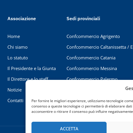
Associazione
Sedi provinciali
Home
Confcommercio Agrigento
Chi siamo
Confcommercio Caltanissetta / 
Lo statuto
Confcommercio Catania
Il Presidente e la Giunta
Confcommercio Messina
Il Direttore e lo staff
Confcommercio Palermo
Ges
Notizie
Confcommercio Ragusa
Contatti
Confcommercio Siracusa
Per fornire le migliori esperienze, utilizziamo tecnologie com
consenso a queste tecnologie ci permetterà di elaborare dati
Confcommercio Trapani
acconsentire o ritirare il consenso può influire negativamente 
ACCETTA