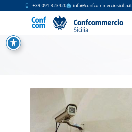
+39 091 323420
info@confcommerciosicilia.it