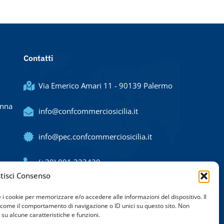
Contatti
Via Emerico Amari 11 - 90139 Palermo
Enna
info@confcommerciosicilia.it
info@pec.confcommerciosicilia.it
(+39) 091 323420
tisci Consenso
e i cookie per memorizzare e/o accedere alle informazioni del dispositivo. Il
 come il comportamento di navigazione o ID unici su questo sito. Non
su alcune caratteristiche e funzioni.