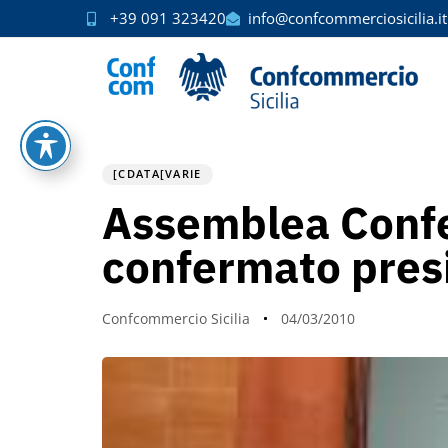
+39 091 323420
info@confcommerciosicilia.it
PUBLISHED
Author
Published
IN:
on:
[CDATA[VARIE
Assemblea Confed
confermato pres
Confcommercio Sicilia
04/03/2010