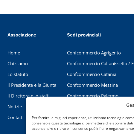
Associazione
Sedi provinciali
Home
Confcommercio Agrigento
Chi siamo
Confcommercio Caltanissetta / 
Lo statuto
Confcommercio Catania
Il Presidente e la Giunta
Confcommercio Messina
Il Direttore e lo staff
Confcommercio Palermo
Ges
Notizie
Confcommercio Ragusa
Contatti
Confcommercio Siracusa
Per fornire le migliori esperienze, utilizziamo tecnologie com
consenso a queste tecnologie ci permetterà di elaborare dati
Confcommercio Trapani
acconsentire o ritirare il consenso può influire negativamente 