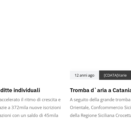
12 anni ago
[CDATA[Varie
itte individuali
Tromba d`aria a Catani
ccelerato il ritmo di crescita e
A seguito della grande tromba d
azie a 372mila nuove iscrizioni
Orientale, Confcommercio Sicil
zioni con un saldo di 45mila
della Regione Siciliana Crocetta