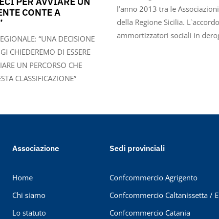
CI PER AVVIARE UN
l’anno 2013 tra le Associazioni
ENTE CONTE A
”
della Regione Sicilia. L`accordo 
ammortizzatori sociali in dero
EGIONALE: “UNA DECISIONE
GI CHIEDEREMO DI ESSERE
IARE UN PERCORSO CHE
STA CLASSIFICAZIONE”
Associazione
Sedi provinciali
Home
Confcommercio Agrigento
Chi siamo
Confcommercio Caltanissetta / 
Lo statuto
Confcommercio Catania