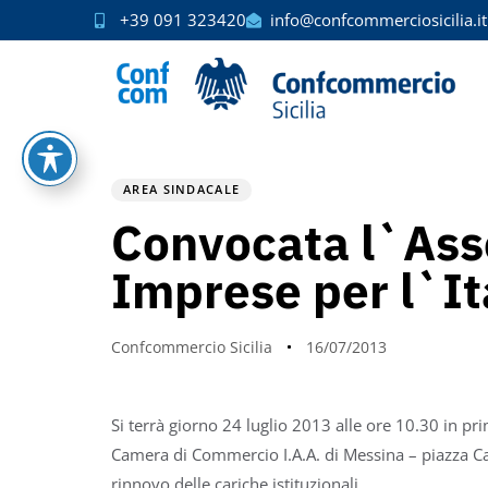
+39 091 323420
info@confcommerciosicilia.it
PUBLISHED
Author
Published
IN:
on:
AREA SINDACALE
Convocata l`Ass
Imprese per l`It
Confcommercio Sicilia
16/07/2013
Si terrà giorno 24 luglio 2013 alle ore 10.30 in p
Camera di Commercio I.A.A. di Messina – piazza Cav
rinnovo delle cariche istituzionali.