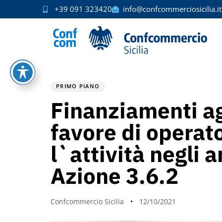
+39 091 323420
info@confcommerciosicilia.it
PUBLISHED
Author
Published
IN:
on:
PRIMO PIANO
Finanziamenti ag
favore di operat
l`attività negl
Azione 3.6.2
Confcommercio Sicilia
12/10/2021