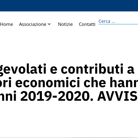
Home
Associazione
Notizie
Contatti
evolati e contributi a
ori economici che han
i anni 2019-2020. AVV