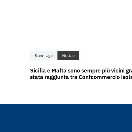
3 anni ago
Notizie
Sicilia e Malta sono sempre più vicini gr
stata raggiunta tra Confcommercio isol