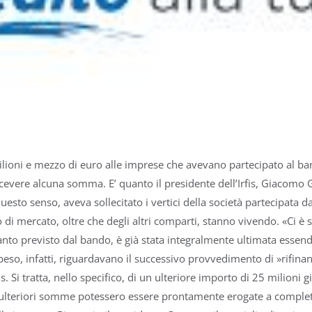
 milioni e mezzo di euro alle imprese che avevano partecipato al ba
icevere alcuna somma. E’ quanto il presidente dell’Irfis, Giacomo
esto senso, aveva sollecitato i vertici della società partecipata d
 di mercato, oltre che degli altri comparti, stanno vivendo. «Ci è
to previsto dal bando, è già stata integralmente ultimata essend
speso, infatti, riguardavano il successivo provvedimento di »rif
rfis. Si tratta, nello specifico, di un ulteriore importo di 25 milion
he ulteriori somme potessero essere prontamente erogate a complet