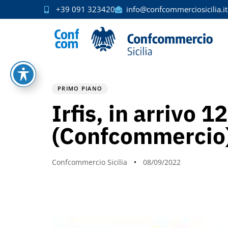
+39 091 323420
info@confcommerciosicilia.it
PUBLISHED
Author
Published
IN:
on:
PRIMO PIANO
Irfis, in arrivo 
(Confcommercio),
Confcommercio Sicilia
08/09/2022