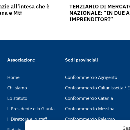
azie all’intesa che è
TERZIARIO DI MERCATO
ana e Mtf
NAZIONALE: “IN DUE A
IMPRENDITORI”
Associazione
Sedi provinciali
Home
Confcommercio Agrigento
Chi siamo
Confcommercio Caltanissetta / 
Lo statuto
Confcommercio Catania
Il Presidente e la Giunta
Confcommercio Messina
Il Direttore e lo staff
Confcommercio Palermo
Ges
Notizie
Confcommercio Ragusa