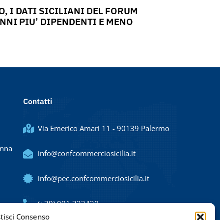
, I DATI SICILIANI DEL FORUM
NNI PIU’ DIPENDENTI E MENO
Contatti
Via Emerico Amari 11 - 90139 Palermo
Enna
info@confcommerciosicilia.it
info@pec.confcommerciosicilia.it
(+39) 091 323420
tisci Consenso