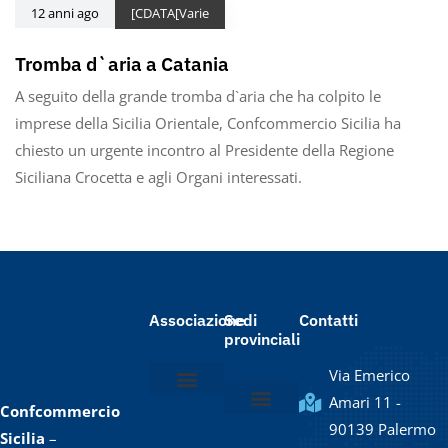
12 anni ago
[CDATA[Varie
Tromba d`aria a Catania
A seguito della grande tromba d`aria che ha colpito le
imprese della Sicilia Orientale, Confcommercio Sicilia ha
chiesto un urgente incontro al Presidente della Regione
Siciliana Crocetta e agli Organi interessati.
Associazione
Sedi
Contatti
provinciali
Via Emerico
Amari 11 -
Confcommercio
Chi siamo
Lo statuto
Il Presidente e la Giunta
Il Direttore e lo staff
90139 Palermo
Confcommercio Agrigento
Confcommercio Caltanissetta / Enna
Confcommercio Catania
Confcommercio Messina
Confcommercio Palermo
Confcommercio Ragusa
Confcommercio Siracusa
Confcommercio Trapani
Sicilia
–