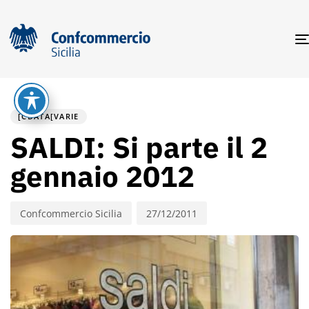
PUBLISHED
Author
Published
IN:
on:
[CDATA[VARIE
SALDI: Si parte il 2
gennaio 2012
Confcommercio Sicilia
27/12/2011