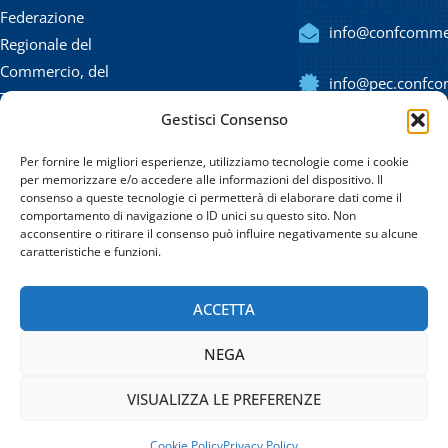
Federazione
info@confcommerc
Regionale del
Commercio, del
info@pec.confcom
Turismo, dei
Gestisci Consenso
Servizi, delle
(+39) 091
Professioni e
323420
Per fornire le migliori esperienze, utilizziamo tecnologie come i cookie
delle PMI di
per memorizzare e/o accedere alle informazioni del dispositivo. Il
consenso a queste tecnologie ci permetterà di elaborare dati come il
Sicilia.
comportamento di navigazione o ID unici su questo sito. Non
acconsentire o ritirare il consenso può influire negativamente su alcune
caratteristiche e funzioni.
Via Emerico Amari 11
– 90139 Palermo
ACCETTA
CF: 80020470821
NEGA
VISUALIZZA LE PREFERENZE
© 2022
Confcommercio Sicilia
|
Cookie Policy
Privacy Policy