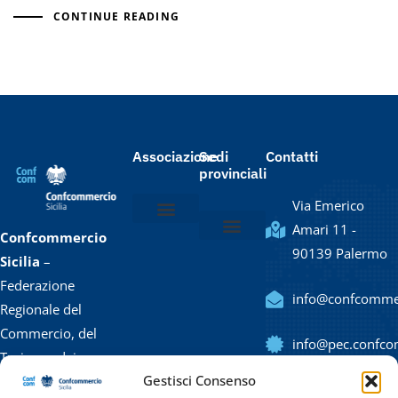
CONTINUE READING
Associazione
Sedi
Contatti
provinciali
Via Emerico
Amari 11 -
Confcommercio
Chi siamo
Lo statuto
Il Presidente e la Giunta
Il Direttore e lo staff
90139 Palermo
Confcommercio Agrigento
Confcommercio Caltanissetta / Enna
Confcommercio Catania
Confcommercio Messina
Confcommercio Palermo
Confcommercio Ragusa
Confcommercio Siracusa
Confcommercio Trapani
Sicilia
–
Federazione
info@confcommerc
Regionale del
Commercio, del
info@pec.confcom
Turismo, dei
Gestisci Consenso
Servizi, delle
(+39) 091