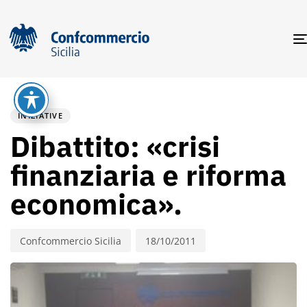
PUBLISHED
Author
Published
IN:
on:
INIZIATIVE
Dibattito: «crisi
finanziaria e riforma
economica».
Confcommercio Sicilia
18/10/2011