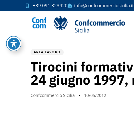
+39 091 323420
info@confcommerciosicilia.it
PUBLISHED
Author
Published
IN:
on:
AREA LAVORO
Tirocini formativ
24 giugno 1997, 
Confcommercio Sicilia
10/05/2012