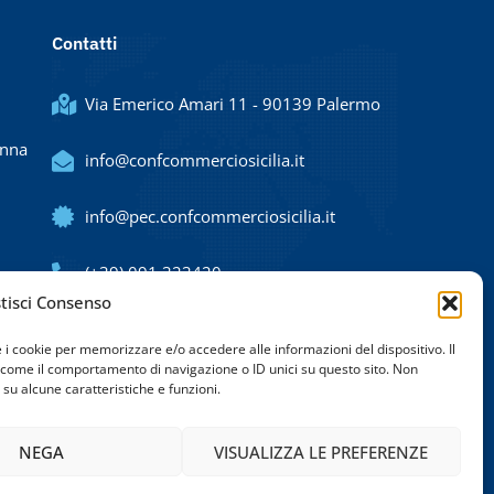
Contatti
Via Emerico Amari 11 - 90139 Palermo
Enna
info@confcommerciosicilia.it
info@pec.confcommerciosicilia.it
(+39) 091 323420
tisci Consenso
e i cookie per memorizzare e/o accedere alle informazioni del dispositivo. Il
 come il comportamento di navigazione o ID unici su questo sito. Non
su alcune caratteristiche e funzioni.
NEGA
VISUALIZZA LE PREFERENZE
Termini e condizioni