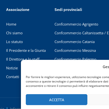
Associazione
Sedi provinciali
Home
Confcommercio Agrigento
Chi siamo
Confcommercio Caltanissetta / 
Lo statuto
Confcommercio Catania
Il Presidente e la Giunta
Confcommercio Messina
Il Direttore e lo staff
Confcommercio Palermo
Ges
Notizie
Confcommercio Ragusa
Contatti
Confcommercio Siracusa
Per fornire le migliori esperienze, utilizziamo tecnologie com
consenso a queste tecnologie ci permetterà di elaborare dati
Confcommercio Trapani
acconsentire o ritirare il consenso può influire negativamente 
ACCETTA
kie
Informativa sulla Privacy
Dichiarazione di Accessibilità