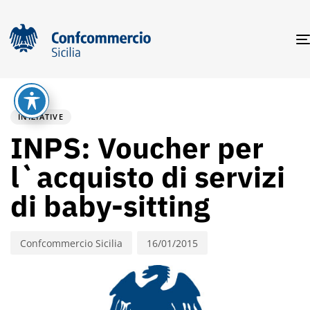
PUBLISHED
Author
Published
IN:
on:
INIZIATIVE
INPS: Voucher per
l`acquisto di servizi
di baby-sitting
Confcommercio Sicilia
16/01/2015