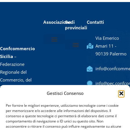
Associazione
Sedi
Contatti
provinciali
Via Emerico
Amari 11 -
Confcommercio
Chi siamo
Lo statuto
Il Presidente e la Giunta
Il Direttore e lo staff
90139 Palermo
Confcommercio Agrigento
Confcommercio Caltanissetta / Enna
Confcommercio Catania
Confcommercio Messina
Confcommercio Palermo
Confcommercio Ragusa
Confcommercio Siracusa
Confcommercio Trapani
Sicilia
–
Federazione
info@confcommerc
Regionale del
Commercio, del
info@pec.confcom
Turismo, dei
Gestisci Consenso
Servizi, delle
(+39) 091
Professioni e
Per fornire le migliori esperienze, utilizziamo tecnologie come i cookie
323420
delle PMI di
per memorizzare e/o accedere alle informazioni del dispositivo. Il
consenso a queste tecnologie ci permetterà di elaborare dati come il
Sicilia.
comportamento di navigazione o ID unici su questo sito. Non
acconsentire o ritirare il consenso può influire negativamente su alcune