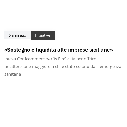
5 anni ago
Iniziative
«Sostegno e liquidità alle imprese siciliane»
Intesa Confcommercio-Irfis FinSicilia per offrire
un`attenzione maggiore a chi è stato colpito dalll`emergenza
sanitaria